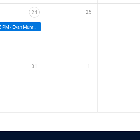
25
24
5 PM -
Evan Munro, Neyman Visiting Assistant Professor in the Department of Statistics at UC Berkeley
31
1