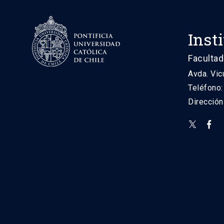
Inst
Facultad
Avda. Vic
Teléfono
Direcció