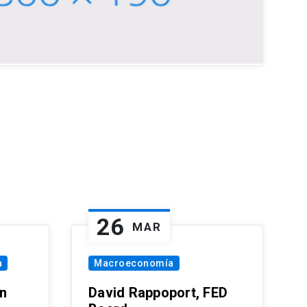
26
MAR
a
Macroeconomía
in
David Rappoport, FED