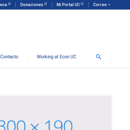
teca
Donaciones
Mi Portal UC
Correo
arrow_drop_down
search
Contacto
Working at Econ UC