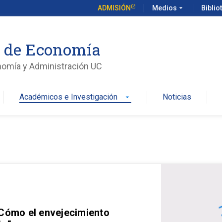
ADMISIÓN
Medios
arrow_drop_down
Biblio
o de Economía
nomía y Administración UC
Académicos e Investigación
Noticias
arrow_drop_down
 Cómo el envejecimiento