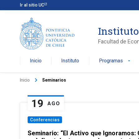
Ir al sitio UC
Institut
Facultad de Eco
Inicio
Instituto
Programas
arrow_drop_down
keyboard_arrow_right
Inicio
Seminarios
19
AGO
Conferencias
Seminario: “El Activo que Ignoramos: