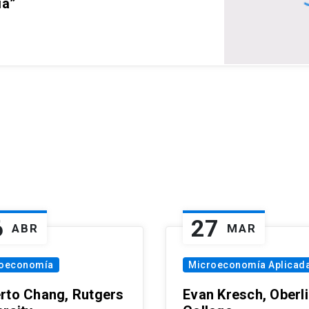
ia”
6
27
ABR
MAR
oeconomía
Microeconomía Aplicad
rto Chang, Rutgers
Evan Kresch, Oberl