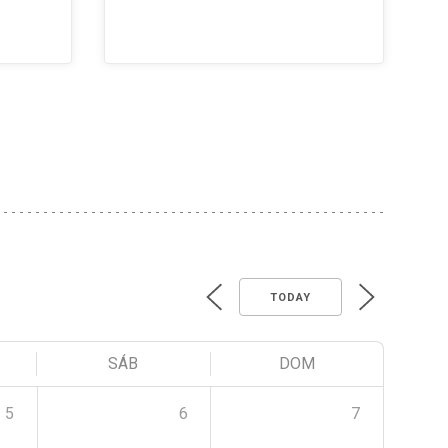
TODAY
SÁB
DOM
5
6
7