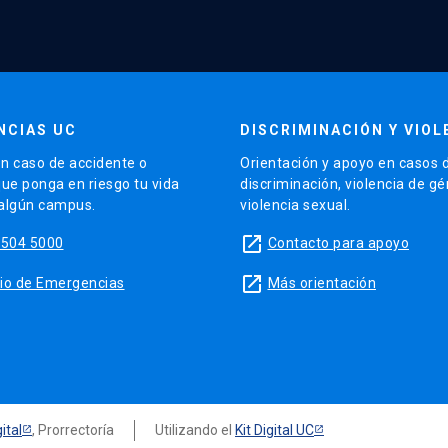
NCIAS UC
DISCRIMINACIÓN Y VIOL
n caso de accidente o
Orientación y apoyo en casos 
que ponga en riesgo tu vida
discriminación, violencia de g
 algún campus.
violencia sexual.
launch
5504 5000
Contacto para apoyo
launch
sitio de Emergencias
Más orientación
ital
, Prorrectoría
Utilizando el
Kit Digital UC