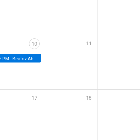
11
10
5 PM -
Beatriz Ahumada, PhD candidate, Universidad de Pittsburgh
17
18