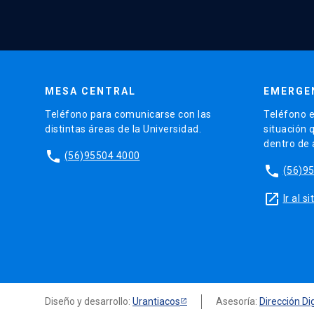
MESA CENTRAL
EMERGE
Teléfono para comunicarse con las
Teléfono e
distintas áreas de la Universidad.
situación 
dentro de
phone
(56)95504 4000
phone
(56)9
launch
Ir al 
Diseño y desarrollo:
Urantiacos
Asesoría:
Dirección Dig