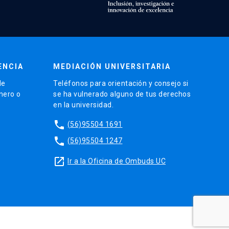
ENCIA
MEDIACIÓN UNIVERSITARIA
de
Teléfonos para orientación y consejo si
énero o
se ha vulnerado alguno de tus derechos
en la universidad.
phone
(56)95504 1691
phone
(56)95504 1247
launch
Ir a la Oficina de Ombuds UC