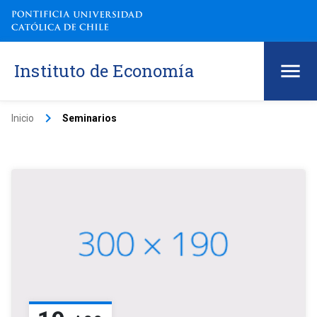
Instituto de Economía
keyboard_arrow_right
Inicio
Seminarios