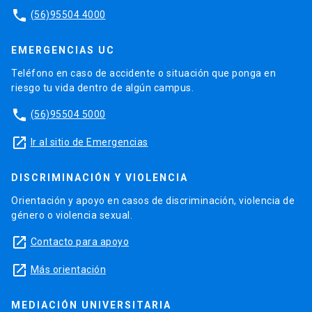
phone
(56)95504 4000
EMERGENCIAS UC
Teléfono en caso de accidente o situación que ponga en
riesgo tu vida dentro de algún campus.
phone
(56)95504 5000
launch
Ir al sitio de Emergencias
DISCRIMINACIÓN Y VIOLENCIA
Orientación y apoyo en casos de discriminación, violencia de
género o violencia sexual.
launch
Contacto para apoyo
launch
Más orientación
MEDIACIÓN UNIVERSITARIA