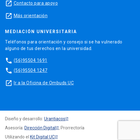
launch
Contacto para apoyo
launch
Más orientación
MEDIACIÓN UNIVERSITARIA
Teléfonos para orientación y consejo si se ha vulnerado
alguno de tus derechos en la universidad.
phone
(56)95504 1691
phone
(56)95504 1247
launch
Ir a la Oficina de Ombuds UC
Diseño y desarrollo:
Urantiacos
Asesoría:
Dirección Digital
, Prorrectoría
Utilizando el
Kit Digital UC