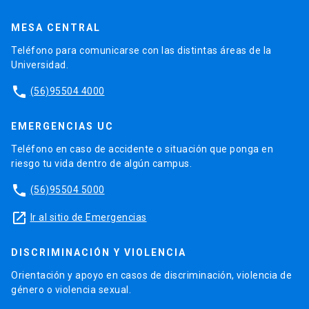
MESA CENTRAL
Teléfono para comunicarse con las distintas áreas de la
Universidad.
phone
(56)95504 4000
EMERGENCIAS UC
Teléfono en caso de accidente o situación que ponga en
riesgo tu vida dentro de algún campus.
phone
(56)95504 5000
launch
Ir al sitio de Emergencias
DISCRIMINACIÓN Y VIOLENCIA
Orientación y apoyo en casos de discriminación, violencia de
género o violencia sexual.