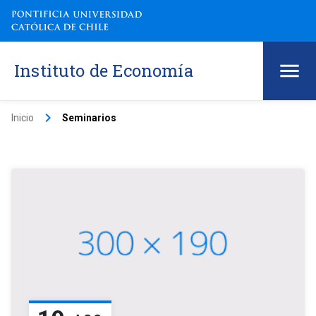
Instituto de Economía
keyboard_arrow_right
Inicio
Seminarios