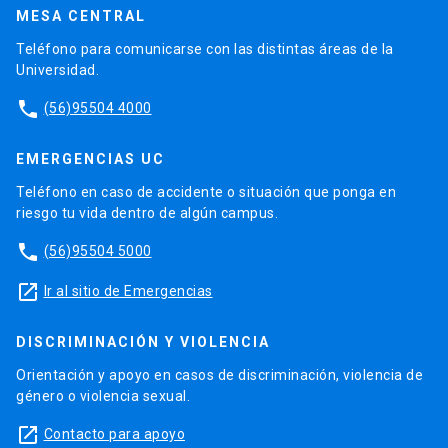
MESA CENTRAL
Teléfono para comunicarse con las distintas áreas de la
Universidad.
phone
(56)95504 4000
EMERGENCIAS UC
Teléfono en caso de accidente o situación que ponga en
riesgo tu vida dentro de algún campus.
phone
(56)95504 5000
launch
Ir al sitio de Emergencias
DISCRIMINACIÓN Y VIOLENCIA
Orientación y apoyo en casos de discriminación, violencia de
género o violencia sexual.
launch
Contacto para apoyo