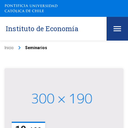
Instituto de Economía
keyboard_arrow_right
Inicio
Seminarios