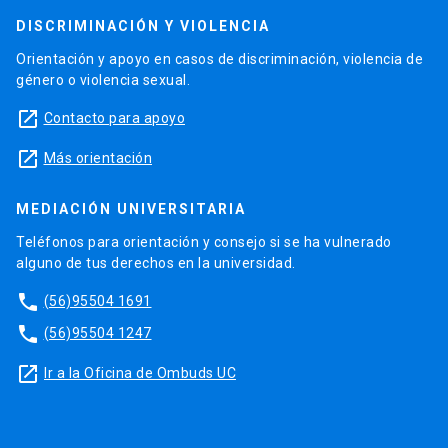
DISCRIMINACIÓN Y VIOLENCIA
Orientación y apoyo en casos de discriminación, violencia de
género o violencia sexual.
launch
Contacto para apoyo
launch
Más orientación
MEDIACIÓN UNIVERSITARIA
Teléfonos para orientación y consejo si se ha vulnerado
alguno de tus derechos en la universidad.
phone
(56)95504 1691
phone
(56)95504 1247
launch
Ir a la Oficina de Ombuds UC