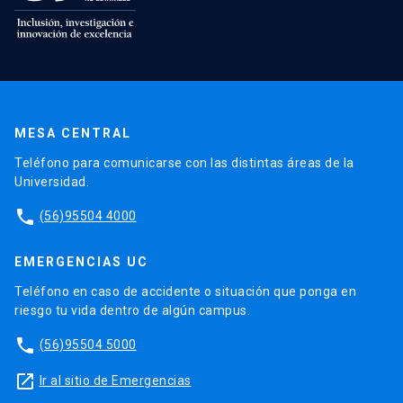
MESA CENTRAL
Teléfono para comunicarse con las distintas áreas de la
Universidad.
phone
(56)95504 4000
EMERGENCIAS UC
Teléfono en caso de accidente o situación que ponga en
riesgo tu vida dentro de algún campus.
phone
(56)95504 5000
launch
Ir al sitio de Emergencias