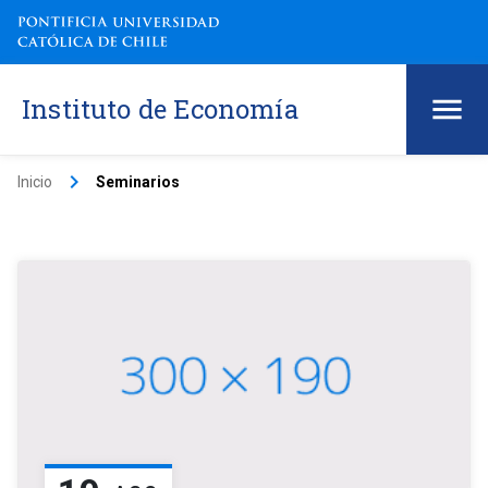
Instituto de Economía
keyboard_arrow_right
Inicio
Seminarios