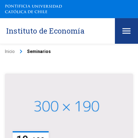
Instituto de Economía
keyboard_arrow_right
Inicio
Seminarios