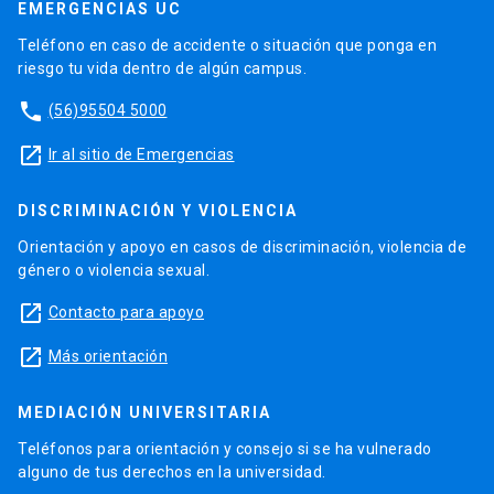
EMERGENCIAS UC
Teléfono en caso de accidente o situación que ponga en
riesgo tu vida dentro de algún campus.
phone
(56)95504 5000
launch
Ir al sitio de Emergencias
DISCRIMINACIÓN Y VIOLENCIA
Orientación y apoyo en casos de discriminación, violencia de
género o violencia sexual.
launch
Contacto para apoyo
launch
Más orientación
MEDIACIÓN UNIVERSITARIA
Teléfonos para orientación y consejo si se ha vulnerado
alguno de tus derechos en la universidad.