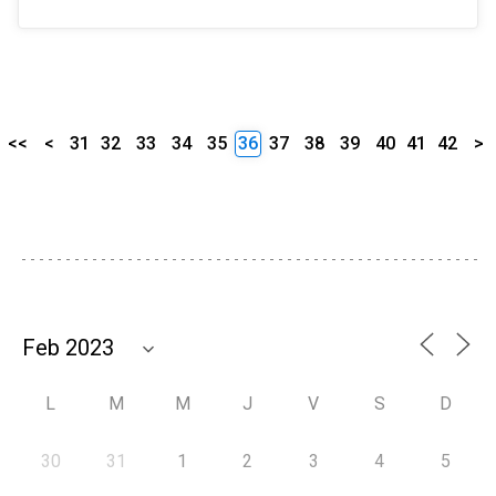
<<
<
31
32
33
34
35
36
37
38
39
40
41
42
>
L
M
M
J
V
S
D
30
31
1
2
3
4
5