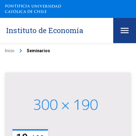
Instituto de Economía
keyboard_arrow_right
Inicio
Seminarios