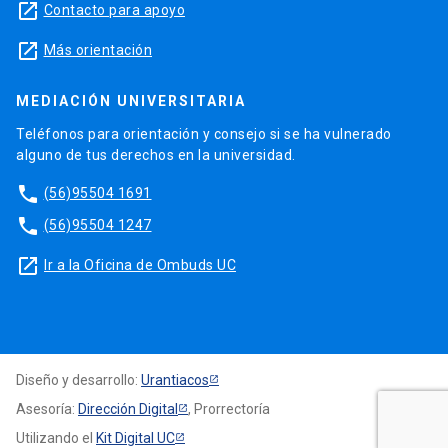
launch
Contacto para apoyo
launch
Más orientación
MEDIACIÓN UNIVERSITARIA
Teléfonos para orientación y consejo si se ha vulnerado
alguno de tus derechos en la universidad.
phone
(56)95504 1691
phone
(56)95504 1247
launch
Ir a la Oficina de Ombuds UC
Diseño y desarrollo:
Urantiacos
Asesoría:
Dirección Digital
, Prorrectoría
Utilizando el
Kit Digital UC