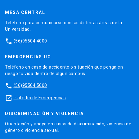
MESA CENTRAL
Teléfono para comunicarse con las distintas áreas de la
Universidad.
phone
(56)95504 4000
EMERGENCIAS UC
Teléfono en caso de accidente o situación que ponga en
riesgo tu vida dentro de algún campus.
phone
(56)95504 5000
launch
Ir al sitio de Emergencias
DISCRIMINACIÓN Y VIOLENCIA
Orientación y apoyo en casos de discriminación, violencia de
género o violencia sexual.