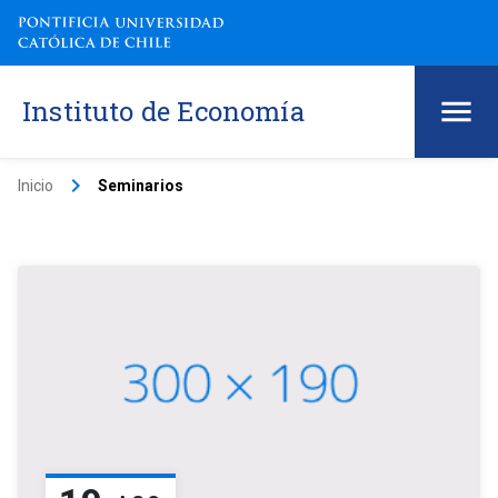
Instituto de Economía
keyboard_arrow_right
Inicio
Seminarios