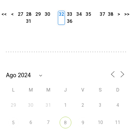
<<
<
27
28
29
30
32
33
34
35
37
38
>
>>
31
36
L
M
M
J
V
S
D
29
30
31
1
2
3
4
6
7
10
11
5
8
9