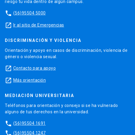
riesgo tu vida dentro de algún campus.
phone
(56)95504 5000
launch
Ir al sitio de Emergencias
DISCRIMINACIÓN Y VIOLENCIA
Orientación y apoyo en casos de discriminación, violencia de
género o violencia sexual.
launch
Contacto para apoyo
launch
Más orientación
MEDIACIÓN UNIVERSITARIA
Teléfonos para orientación y consejo si se ha vulnerado
alguno de tus derechos en la universidad.
phone
(56)95504 1691
phone
(56)95504 1247