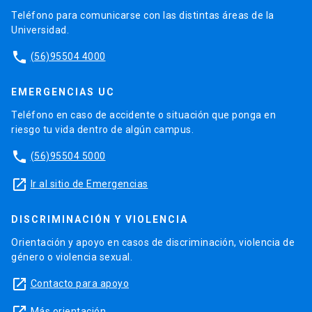
Teléfono para comunicarse con las distintas áreas de la
Universidad.
phone
(56)95504 4000
EMERGENCIAS UC
Teléfono en caso de accidente o situación que ponga en
riesgo tu vida dentro de algún campus.
phone
(56)95504 5000
launch
Ir al sitio de Emergencias
DISCRIMINACIÓN Y VIOLENCIA
Orientación y apoyo en casos de discriminación, violencia de
género o violencia sexual.
launch
Contacto para apoyo
Más orientación