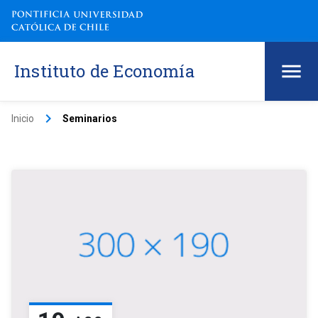
Instituto de Economía
keyboard_arrow_right
Inicio
Seminarios