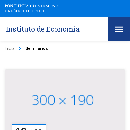
Instituto de Economía
keyboard_arrow_right
Inicio
Seminarios