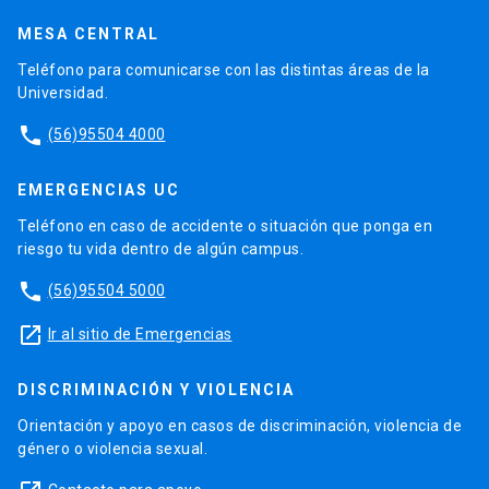
MESA CENTRAL
Teléfono para comunicarse con las distintas áreas de la
Universidad.
phone
(56)95504 4000
EMERGENCIAS UC
Teléfono en caso de accidente o situación que ponga en
riesgo tu vida dentro de algún campus.
phone
(56)95504 5000
launch
Ir al sitio de Emergencias
DISCRIMINACIÓN Y VIOLENCIA
Orientación y apoyo en casos de discriminación, violencia de
género o violencia sexual.