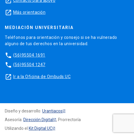
launch
Contacto para apoyo
launch
Más orientación
MEDIACIÓN UNIVERSITARIA
Teléfonos para orientación y consejo si se ha vulnerado
alguno de tus derechos en la universidad.
phone
(56)95504 1691
phone
(56)95504 1247
launch
Ir a la Oficina de Ombuds UC
Diseño y desarrollo:
Urantiacos
Asesoría:
Dirección Digital
, Prorrectoría
Utilizando el
Kit Digital UC