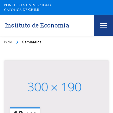
Instituto de Economía
keyboard_arrow_right
Inicio
Seminarios