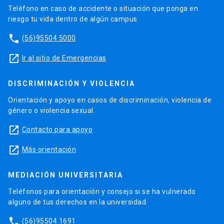
Teléfono en caso de accidente o situación que ponga en
riesgo tu vida dentro de algún campus.
phone
(56)95504 5000
launch
Ir al sitio de Emergencias
DISCRIMINACIÓN Y VIOLENCIA
Orientación y apoyo en casos de discriminación, violencia de
género o violencia sexual.
launch
Contacto para apoyo
launch
Más orientación
MEDIACIÓN UNIVERSITARIA
Teléfonos para orientación y consejo si se ha vulnerado
alguno de tus derechos en la universidad.
phone
(56)95504 1691