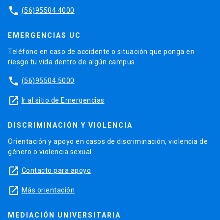
phone
(56)95504 4000
EMERGENCIAS UC
Teléfono en caso de accidente o situación que ponga en
riesgo tu vida dentro de algún campus.
phone
(56)95504 5000
launch
Ir al sitio de Emergencias
DISCRIMINACIÓN Y VIOLENCIA
Orientación y apoyo en casos de discriminación, violencia de
género o violencia sexual.
launch
Contacto para apoyo
launch
Más orientación
MEDIACIÓN UNIVERSITARIA