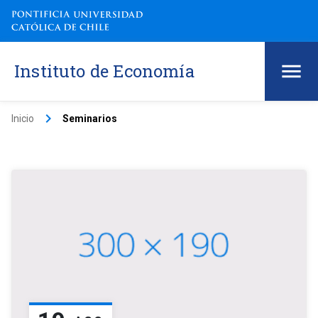
Instituto de Economía
keyboard_arrow_right
Inicio
Seminarios