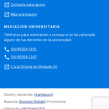
launch
Contacto para apoyo
launch
Más orientación
MEDIACIÓN UNIVERSITARIA
Teléfonos para orientación y consejo si se ha vulnerado
alguno de tus derechos en la universidad.
phone
(56)95504 1691
phone
(56)95504 1247
launch
Ir a la Oficina de Ombuds UC
Diseño y desarrollo:
Urantiacos
Asesoría:
Dirección Digital
, Prorrectoría
Utilizando el
Kit Digital UC