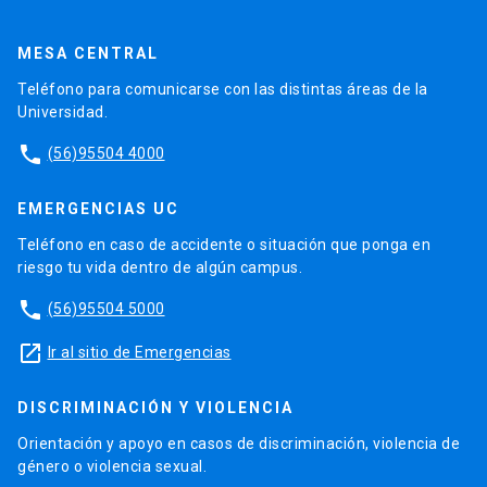
MESA CENTRAL
Teléfono para comunicarse con las distintas áreas de la
Universidad.
phone
(56)95504 4000
EMERGENCIAS UC
Teléfono en caso de accidente o situación que ponga en
riesgo tu vida dentro de algún campus.
phone
(56)95504 5000
launch
Ir al sitio de Emergencias
DISCRIMINACIÓN Y VIOLENCIA
Orientación y apoyo en casos de discriminación, violencia de
género o violencia sexual.