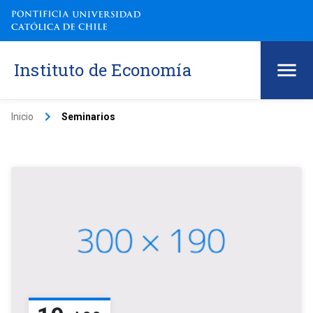
Instituto de Economía
keyboard_arrow_right
Inicio
Seminarios