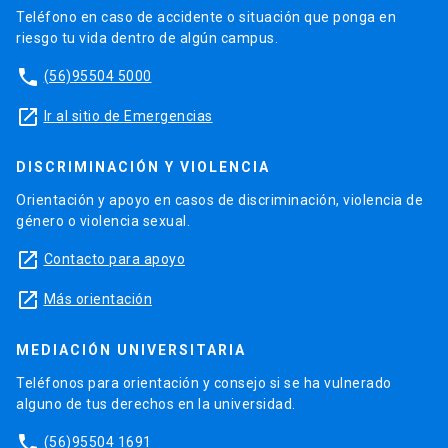
Teléfono en caso de accidente o situación que ponga en
riesgo tu vida dentro de algún campus.
phone
(56)95504 5000
launch
Ir al sitio de Emergencias
DISCRIMINACIÓN Y VIOLENCIA
Orientación y apoyo en casos de discriminación, violencia de
género o violencia sexual.
launch
Contacto para apoyo
launch
Más orientación
MEDIACIÓN UNIVERSITARIA
Teléfonos para orientación y consejo si se ha vulnerado
alguno de tus derechos en la universidad.
phone
(56)95504 1691