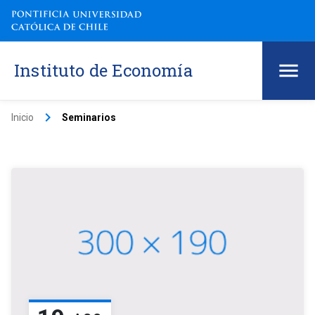
Instituto de Economía
keyboard_arrow_right
Inicio
Seminarios