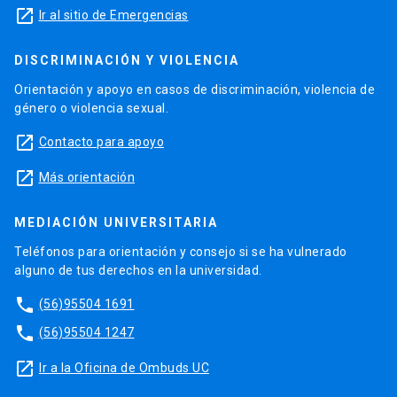
launch
Ir al sitio de Emergencias
DISCRIMINACIÓN Y VIOLENCIA
Orientación y apoyo en casos de discriminación, violencia de
género o violencia sexual.
launch
Contacto para apoyo
launch
Más orientación
MEDIACIÓN UNIVERSITARIA
Teléfonos para orientación y consejo si se ha vulnerado
alguno de tus derechos en la universidad.
phone
(56)95504 1691
phone
(56)95504 1247
launch
Ir a la Oficina de Ombuds UC