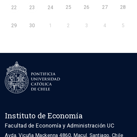
25
26
27
28
22
23
24
29
30
1
2
3
4
5
Instituto de Economía
Facultad de Economía y Administración UC
Avda. Vicuña Mackenna 4860, Macul. Santiago, Chile