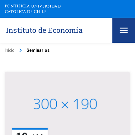
Instituto de Economía
keyboard_arrow_right
Inicio
Seminarios