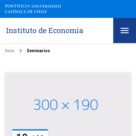
Instituto de Economía
keyboard_arrow_right
Inicio
Seminarios