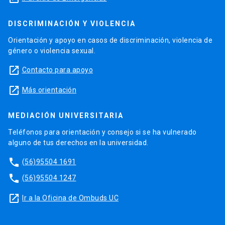
DISCRIMINACIÓN Y VIOLENCIA
Orientación y apoyo en casos de discriminación, violencia de
género o violencia sexual.
launch
Contacto para apoyo
launch
Más orientación
MEDIACIÓN UNIVERSITARIA
Teléfonos para orientación y consejo si se ha vulnerado
alguno de tus derechos en la universidad.
phone
(56)95504 1691
phone
(56)95504 1247
launch
Ir a la Oficina de Ombuds UC