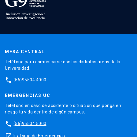
MESA CENTRAL
Teléfono para comunicarse con las distintas áreas de la
Universidad.
phone
(56)95504 4000
EMERGENCIAS UC
Teléfono en caso de accidente o situación que ponga en
riesgo tu vida dentro de algún campus.
phone
(56)95504 5000
launch
Ir al sitio de Emergencias