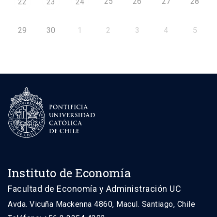
25
26
27
28
22
23
24
29
30
1
2
3
4
5
Instituto de Economía
Facultad de Economía y Administración UC
Avda. Vicuña Mackenna 4860, Macul. Santiago, Chile