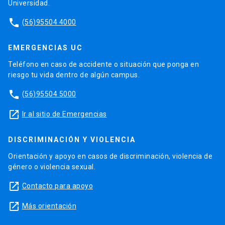
Universidad.
phone
(56)95504 4000
EMERGENCIAS UC
Teléfono en caso de accidente o situación que ponga en
riesgo tu vida dentro de algún campus.
phone
(56)95504 5000
launch
Ir al sitio de Emergencias
DISCRIMINACIÓN Y VIOLENCIA
Orientación y apoyo en casos de discriminación, violencia de
género o violencia sexual.
launch
Contacto para apoyo
launch
Más orientación