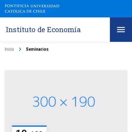
Instituto de Economía
keyboard_arrow_right
Inicio
Seminarios