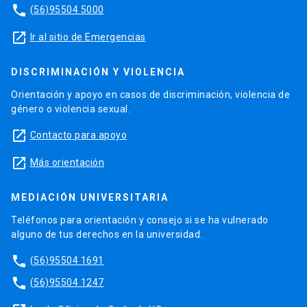
phone
(56)95504 5000
launch
Ir al sitio de Emergencias
DISCRIMINACIÓN Y VIOLENCIA
Orientación y apoyo en casos de discriminación, violencia de
género o violencia sexual.
launch
Contacto para apoyo
launch
Más orientación
MEDIACIÓN UNIVERSITARIA
Teléfonos para orientación y consejo si se ha vulnerado
alguno de tus derechos en la universidad.
phone
(56)95504 1691
phone
(56)95504 1247