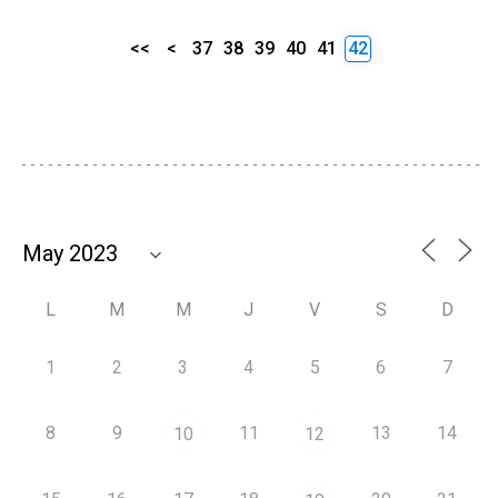
<<
<
37
38
39
40
41
42
L
M
M
J
V
S
D
1
2
3
4
5
6
7
8
9
11
13
14
10
12