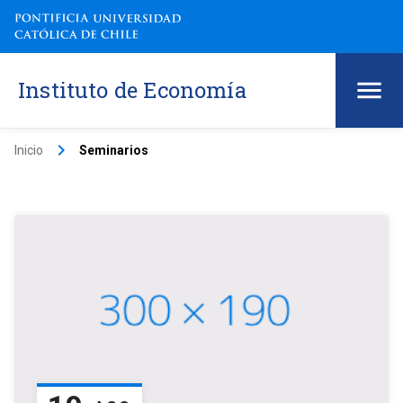
Instituto de Economía
keyboard_arrow_right
Inicio
Seminarios