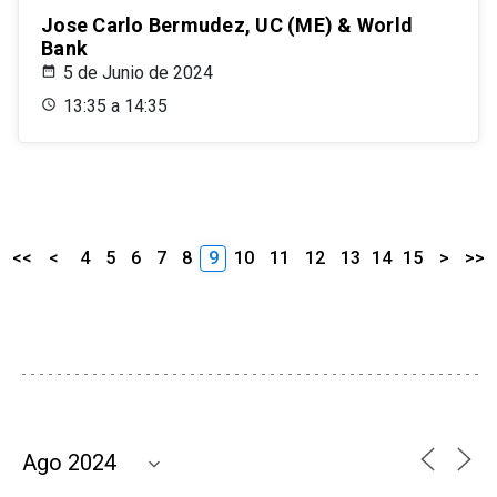
Jose Carlo Bermudez, UC (ME) & World
Bank
5 de Junio de 2024
13:35 a 14:35
<<
<
4
5
6
7
8
9
10
11
12
13
14
15
>
>>