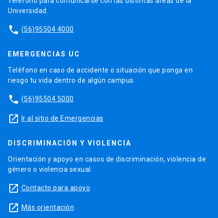
Teléfono para comunicarse con las distintas áreas de la
Universidad.
phone
(56)95504 4000
EMERGENCIAS UC
Teléfono en caso de accidente o situación que ponga en
riesgo tu vida dentro de algún campus.
phone
(56)95504 5000
launch
Ir al sitio de Emergencias
DISCRIMINACIÓN Y VIOLENCIA
Orientación y apoyo en casos de discriminación, violencia de
género o violencia sexual.
launch
Contacto para apoyo
launch
Más orientación