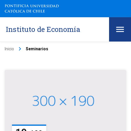
Instituto de Economía
keyboard_arrow_right
Inicio
Seminarios