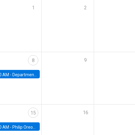
1
2
9
8
0 AM -
Department Seminar: James Robinson
16
15
0 AM -
Philip Oreopolous, University of Toronto