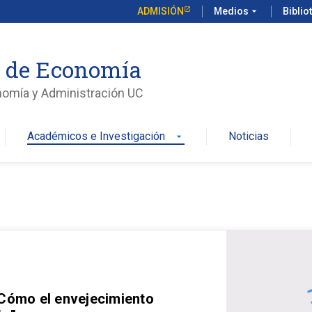
ADMISIÓN
Medios
arrow_drop_down
Biblio
o de Economía
nomía y Administración UC
Académicos e Investigación
Noticias
arrow_drop_down
 Cómo el envejecimiento