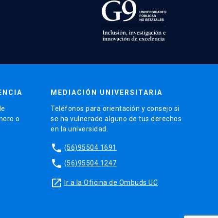
ENCIA
MEDIACIÓN UNIVERSITARIA
de
Teléfonos para orientación y consejo si
énero o
se ha vulnerado alguno de tus derechos
en la universidad.
phone
(56)95504 1691
phone
(56)95504 1247
launch
Ir a la Oficina de Ombuds UC