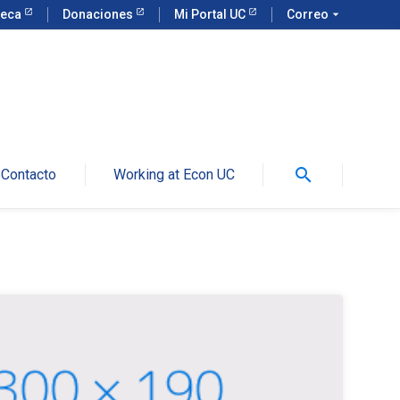
teca
Donaciones
Mi Portal UC
Correo
arrow_drop_down
search
Contacto
Working at Econ UC