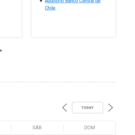
Auditorio Banco Central de
Chile
>
TODAY
SÁB
DOM