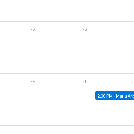
22
23
29
30
2:00 PM -
Maria Aristizabal-Ramirez, FED