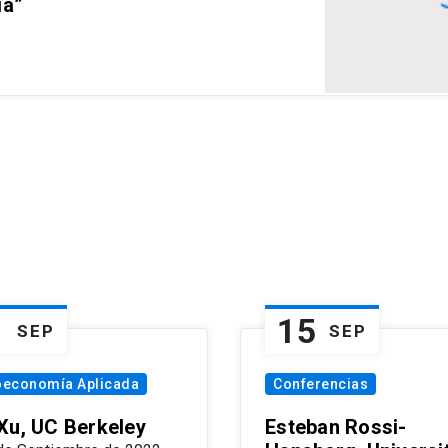
ia”
1
15
SEP
SEP
oeconomía Aplicada
Conferencias
Xu, UC Berkeley
Esteban Rossi-