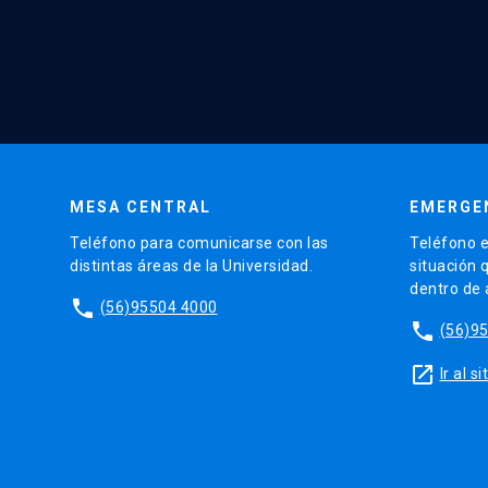
MESA CENTRAL
EMERGE
Teléfono para comunicarse con las
Teléfono e
distintas áreas de la Universidad.
situación 
dentro de
phone
(56)95504 4000
phone
(56)9
launch
Ir al 