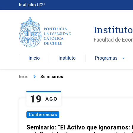
Ir al sitio UC
Institut
Facultad de Eco
Inicio
Instituto
Programas
arrow_drop_down
keyboard_arrow_right
Inicio
Seminarios
19
AGO
Conferencias
Seminario: “El Activo que Ignoramos: