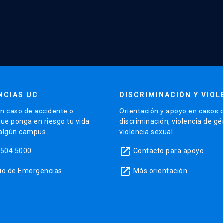
NCIAS UC
DISCRIMINACIÓN Y VIOL
n caso de accidente o
Orientación y apoyo en casos 
que ponga en riesgo tu vida
discriminación, violencia de g
 algún campus.
violencia sexual.
launch
5504 5000
Contacto para apoyo
launch
sitio de Emergencias
Más orientación