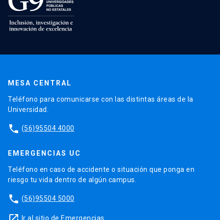
MESA CENTRAL
Teléfono para comunicarse con las distintas áreas de la
Universidad.
phone
(56)95504 4000
EMERGENCIAS UC
Teléfono en caso de accidente o situación que ponga en
riesgo tu vida dentro de algún campus.
phone
(56)95504 5000
launch
Ir al sitio de Emergencias