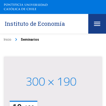
Instituto de Economía
keyboard_arrow_right
Inicio
Seminarios