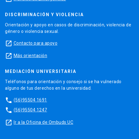
DISCRIMINACIÓN Y VIOLENCIA
Orientación y apoyo en casos de discriminación, violencia de
género o violencia sexual.
launch
Contacto para apoyo
launch
Más orientación
MEDIACIÓN UNIVERSITARIA
Teléfonos para orientación y consejo si se ha vulnerado
alguno de tus derechos en la universidad.
phone
(56)95504 1691
phone
(56)95504 1247
launch
Ir a la Oficina de Ombuds UC