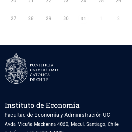
20
21
22
23
24
25
26
27
28
29
30
1
2
31
Instituto de Economía
Facultad de Economía y Administración UC
Avda. Vicuña Mackenna 4860, Macul. Santiago, Chile