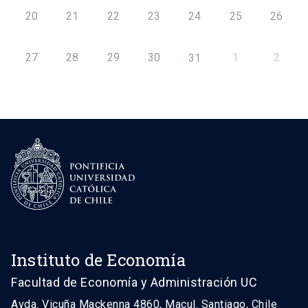
20
21
22
23
24
25
26
27
28
29
30
1
2
31
Instituto de Economía
Facultad de Economía y Administración UC
Avda. Vicuña Mackenna 4860, Macul. Santiago, Chile