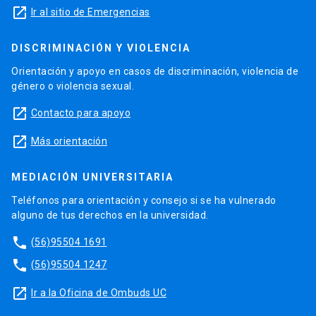
launch
Ir al sitio de Emergencias
DISCRIMINACIÓN Y VIOLENCIA
Orientación y apoyo en casos de discriminación, violencia de
género o violencia sexual.
launch
Contacto para apoyo
launch
Más orientación
MEDIACIÓN UNIVERSITARIA
Teléfonos para orientación y consejo si se ha vulnerado
alguno de tus derechos en la universidad.
phone
(56)95504 1691
phone
(56)95504 1247
launch
Ir a la Oficina de Ombuds UC