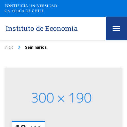
Instituto de Economía
keyboard_arrow_right
Inicio
Seminarios