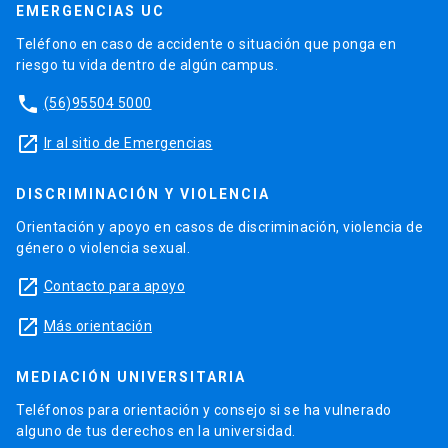
EMERGENCIAS UC
Teléfono en caso de accidente o situación que ponga en
riesgo tu vida dentro de algún campus.
phone
(56)95504 5000
launch
Ir al sitio de Emergencias
DISCRIMINACIÓN Y VIOLENCIA
Orientación y apoyo en casos de discriminación, violencia de
género o violencia sexual.
launch
Contacto para apoyo
launch
Más orientación
MEDIACIÓN UNIVERSITARIA
Teléfonos para orientación y consejo si se ha vulnerado
alguno de tus derechos en la universidad.