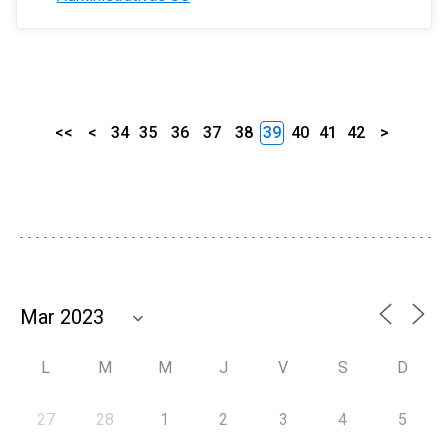
<<
<
34
35
36
37
38
39
40
41
42
>
L
M
M
J
V
S
D
27
28
1
2
3
4
5