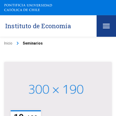
Instituto de Economía
keyboard_arrow_right
Inicio
Seminarios