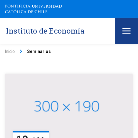
Instituto de Economía
keyboard_arrow_right
Inicio
Seminarios