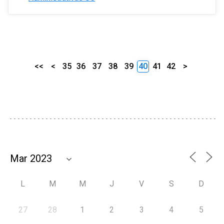
<<
<
35
36
37
38
39
40
41
42
>
L
M
M
J
V
S
D
27
28
1
2
3
4
5