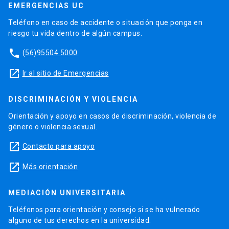
EMERGENCIAS UC
Teléfono en caso de accidente o situación que ponga en
riesgo tu vida dentro de algún campus.
phone
(56)95504 5000
launch
Ir al sitio de Emergencias
DISCRIMINACIÓN Y VIOLENCIA
Orientación y apoyo en casos de discriminación, violencia de
género o violencia sexual.
launch
Contacto para apoyo
launch
Más orientación
MEDIACIÓN UNIVERSITARIA
Teléfonos para orientación y consejo si se ha vulnerado
alguno de tus derechos en la universidad.