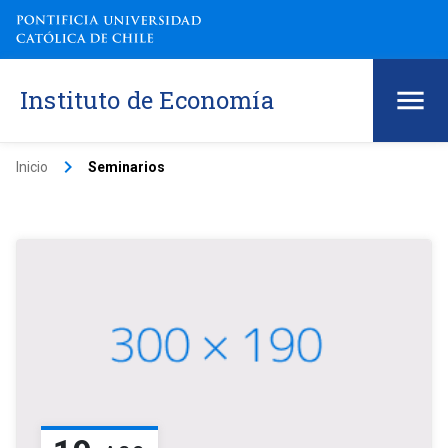
Instituto de Economía
keyboard_arrow_right
Inicio
Seminarios