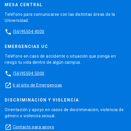
MESA CENTRAL
Teléfono para comunicarse con las distintas áreas de la
Universidad.
phone
(56)95504 4000
EMERGENCIAS UC
Teléfono en caso de accidente o situación que ponga en
riesgo tu vida dentro de algún campus.
phone
(56)95504 5000
launch
Ir al sitio de Emergencias
DISCRIMINACIÓN Y VIOLENCIA
Orientación y apoyo en casos de discriminación, violencia de
género o violencia sexual.
launch
Contacto para apoyo