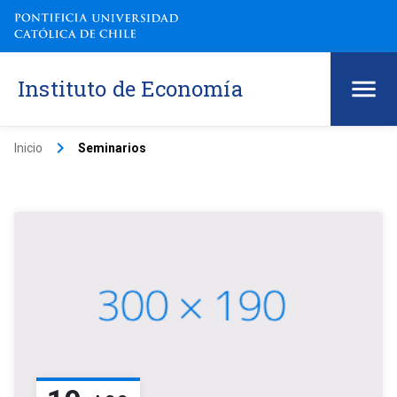
Instituto de Economía
keyboard_arrow_right
Inicio
Seminarios