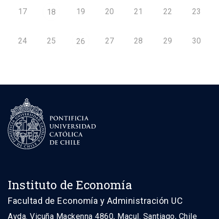
17
19
20
21
22
23
18
24
25
27
28
29
30
26
Instituto de Economía
Facultad de Economía y Administración UC
Avda. Vicuña Mackenna 4860, Macul. Santiago, Chile