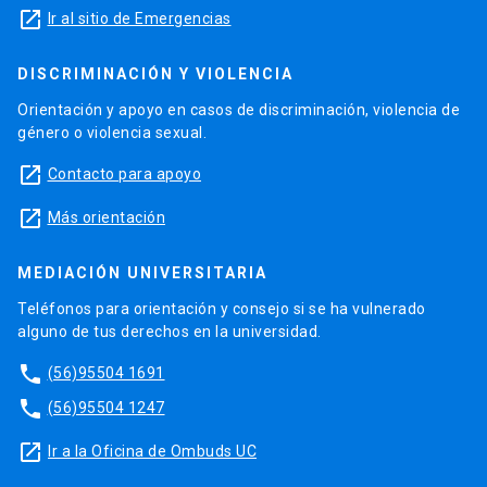
launch
Ir al sitio de Emergencias
DISCRIMINACIÓN Y VIOLENCIA
Orientación y apoyo en casos de discriminación, violencia de
género o violencia sexual.
launch
Contacto para apoyo
launch
Más orientación
MEDIACIÓN UNIVERSITARIA
Teléfonos para orientación y consejo si se ha vulnerado
alguno de tus derechos en la universidad.
phone
(56)95504 1691
phone
(56)95504 1247
launch
Ir a la Oficina de Ombuds UC