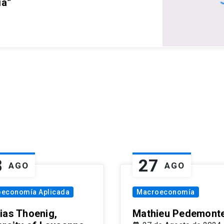
ia”
8
27
AGO
AGO
oeconomía Aplicada
Macroeconomía
ias Thoenig,
Mathieu Pedemonte