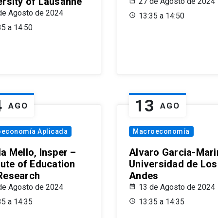
ersity of Lausanne
27 de Agosto de 2024
de Agosto de 2024
13:35 a 14:50
35 a 14:50
4
13
AGO
AGO
oeconomía Aplicada
Macroeconomía
a Mello, Insper –
Alvaro Garcia-Mari
tute of Education
Universidad de Los
Research
Andes
de Agosto de 2024
13 de Agosto de 2024
35 a 14:35
13:35 a 14:35