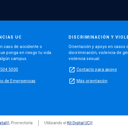
NCIAS UC
DISCRIMINACIÓN Y VIOL
n caso de accidente o
Orientación y apoyo en casos 
que ponga en riesgo tu vida
discriminación, violencia de g
 algún campus.
violencia sexual.
launch
5504 5000
Contacto para apoyo
launch
sitio de Emergencias
Más orientación
ital
, Prorrectoría
Utilizando el
Kit Digital UC