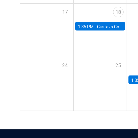
17
18
1:35 PM -
Gustavo González, Banco Central de Chile
24
25
1:3