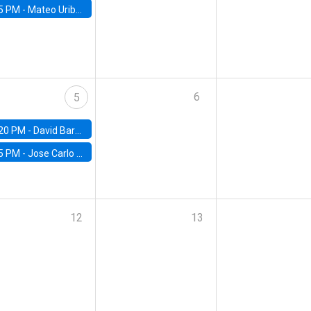
5 PM -
Mateo Uribe-Castro, Universidad de los Andes (Colombia)
6
5
20 PM -
David Bardey, Universidad de los Andes - CEDE
5 PM -
Jose Carlo Bermudez, UC (ME) & World Bank
12
13