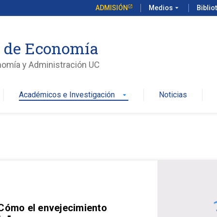
ADMISIÓN
Medios
arrow_drop_down
Biblio
o de Economía
nomía y Administración UC
Académicos e Investigación
Noticias
arrow_drop_down
 Cómo el envejecimiento