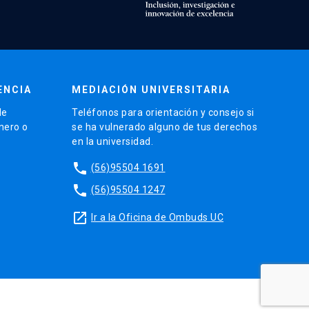
ENCIA
MEDIACIÓN UNIVERSITARIA
de
Teléfonos para orientación y consejo si
énero o
se ha vulnerado alguno de tus derechos
en la universidad.
phone
(56)95504 1691
phone
(56)95504 1247
launch
Ir a la Oficina de Ombuds UC