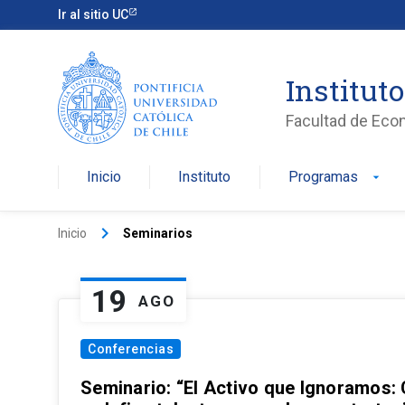
Ir al sitio UC
Institut
Facultad de Eco
Inicio
Instituto
Programas
arrow_drop_down
keyboard_arrow_right
Inicio
Seminarios
19
AGO
Conferencias
Seminario: “El Activo que Ignoramos: