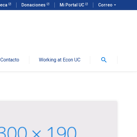
teca
Donaciones
Mi Portal UC
Correo
arrow_drop_down
search
Contacto
Working at Econ UC