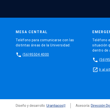
MESA CENTRAL
EMERGE
Teléfono para comunicarse con las
Teléfono e
distintas áreas de la Universidad.
situación 
dentro de
phone
(56)95504 4000
phone
(56)9
launch
Ir al 
Diseño y desarrollo:
Urantiacos
Asesoría:
Dirección Dig