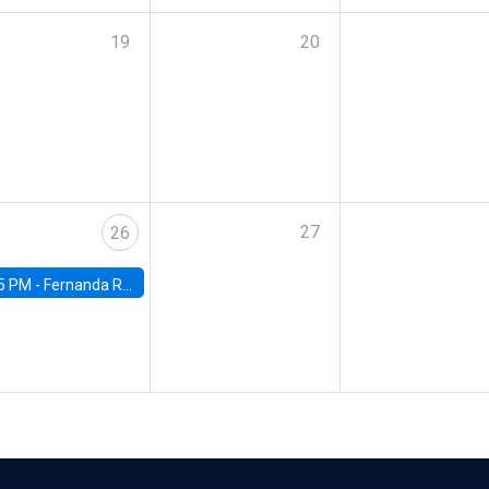
19
20
27
26
5 PM -
Fernanda Rojas Ampuero, University of Wisconsin-Madison