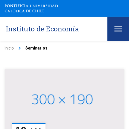
Instituto de Economía
keyboard_arrow_right
Inicio
Seminarios