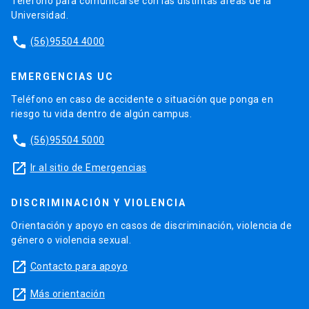
Teléfono para comunicarse con las distintas áreas de la
Universidad.
phone
(56)95504 4000
EMERGENCIAS UC
Teléfono en caso de accidente o situación que ponga en
riesgo tu vida dentro de algún campus.
phone
(56)95504 5000
launch
Ir al sitio de Emergencias
DISCRIMINACIÓN Y VIOLENCIA
Orientación y apoyo en casos de discriminación, violencia de
género o violencia sexual.
launch
Contacto para apoyo
launch
Más orientación