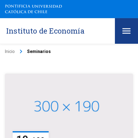
Instituto de Economía
keyboard_arrow_right
Inicio
Seminarios