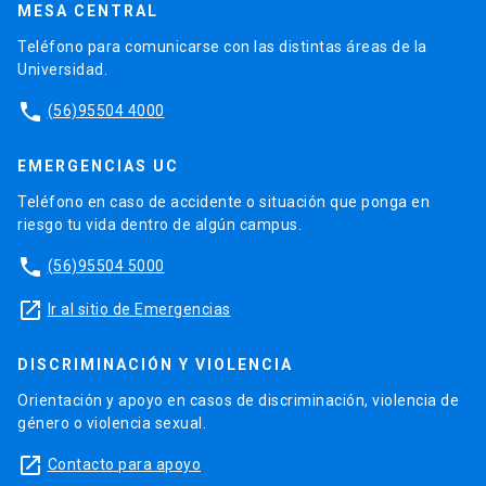
MESA CENTRAL
Teléfono para comunicarse con las distintas áreas de la
Universidad.
phone
(56)95504 4000
EMERGENCIAS UC
Teléfono en caso de accidente o situación que ponga en
riesgo tu vida dentro de algún campus.
phone
(56)95504 5000
launch
Ir al sitio de Emergencias
DISCRIMINACIÓN Y VIOLENCIA
Orientación y apoyo en casos de discriminación, violencia de
género o violencia sexual.
launch
Contacto para apoyo