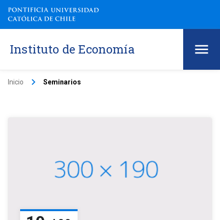
Instituto de Economía
keyboard_arrow_right
Inicio
Seminarios