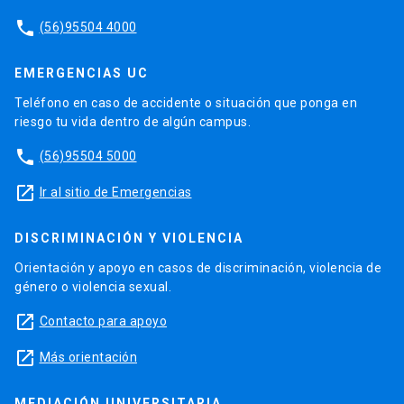
phone
(56)95504 4000
EMERGENCIAS UC
Teléfono en caso de accidente o situación que ponga en
riesgo tu vida dentro de algún campus.
phone
(56)95504 5000
launch
Ir al sitio de Emergencias
DISCRIMINACIÓN Y VIOLENCIA
Orientación y apoyo en casos de discriminación, violencia de
género o violencia sexual.
launch
Contacto para apoyo
launch
Más orientación
MEDIACIÓN UNIVERSITARIA