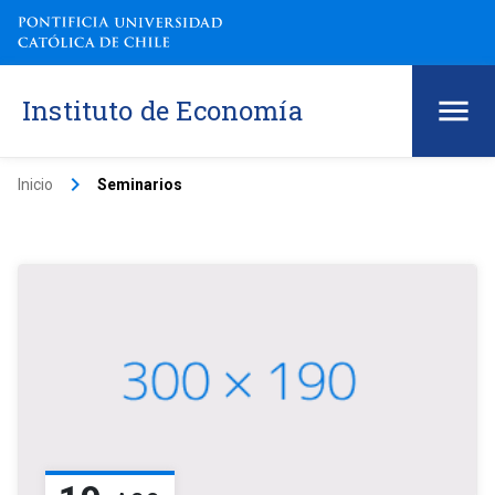
Instituto de Economía
keyboard_arrow_right
Inicio
Seminarios