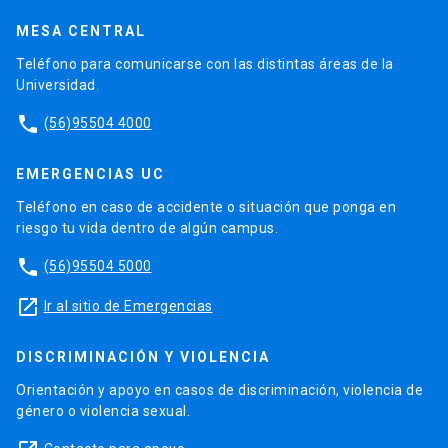
MESA CENTRAL
Teléfono para comunicarse con las distintas áreas de la
Universidad.
phone
(56)95504 4000
EMERGENCIAS UC
Teléfono en caso de accidente o situación que ponga en
riesgo tu vida dentro de algún campus.
phone
(56)95504 5000
launch
Ir al sitio de Emergencias
DISCRIMINACIÓN Y VIOLENCIA
Orientación y apoyo en casos de discriminación, violencia de
género o violencia sexual.