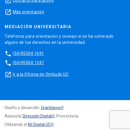
launch
Contacto para apoyo
launch
Más orientación
MEDIACIÓN UNIVERSITARIA
Teléfonos para orientación y consejo si se ha vulnerado
alguno de tus derechos en la universidad.
phone
(56)95504 1691
phone
(56)95504 1247
launch
Ir a la Oficina de Ombuds UC
Diseño y desarrollo:
Urantiacos
Asesoría:
Dirección Digital
, Prorrectoría
Utilizando el
Kit Digital UC