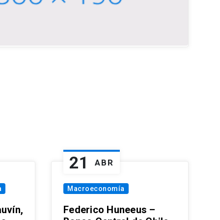
21
ABR
a
Macroeconomía
uvín,
Federico Huneeus –