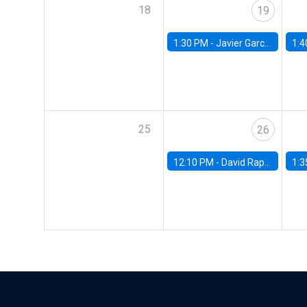
18
19
1:30 PM -
Javier Garcia Cicco, Universidad de San Andres
1:4
25
26
12:10 PM -
David Rappoport, FED Board
1:3