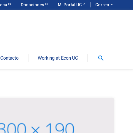
teca
Donaciones
Mi Portal UC
Correo
arrow_drop_down
search
Contacto
Working at Econ UC