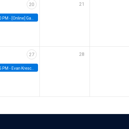
21
20
0 PM -
[Online] Gabriel Englander, World Bank
28
27
5 PM -
Evan Kresch, Oberlin College