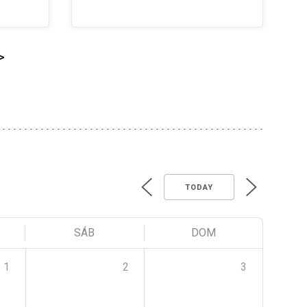
>
TODAY
SÁB
DOM
1
2
3