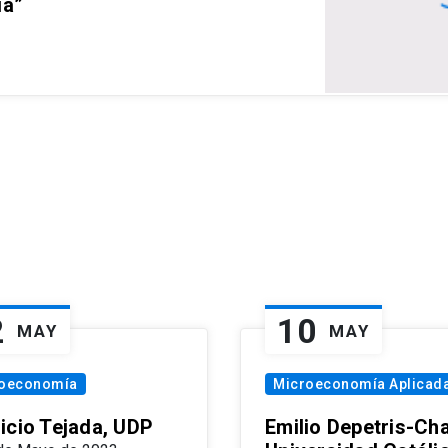
ia”
2
10
MAY
MAY
oeconomía
Microeconomía Aplicad
icio Tejada, UDP
Emilio Depetris-Cha