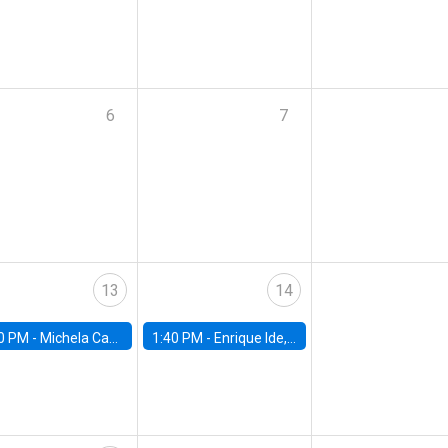
6
7
13
14
0 PM -
Michela Carlana, Harvard Kennedy School
1:40 PM -
Enrique Ide, IESE