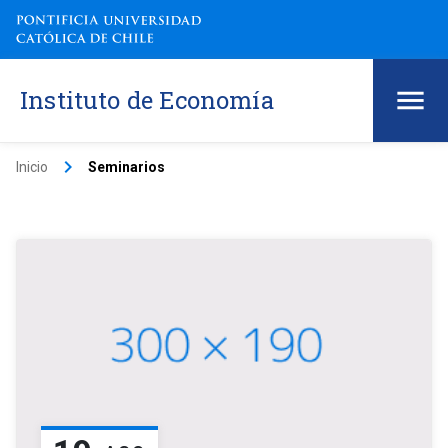
Instituto de Economía
keyboard_arrow_right
Inicio
Seminarios