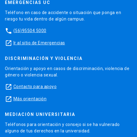
EMERGENCIAS UC
Teléfono en caso de accidente o situación que ponga en
riesgo tu vida dentro de algún campus.
phone
(56)95504 5000
launch
Ir al sitio de Emergencias
DISCRIMINACIÓN Y VIOLENCIA
Orientación y apoyo en casos de discriminación, violencia de
género o violencia sexual.
launch
Contacto para apoyo
launch
Más orientación
MEDIACIÓN UNIVERSITARIA
Teléfonos para orientación y consejo si se ha vulnerado
alguno de tus derechos en la universidad.