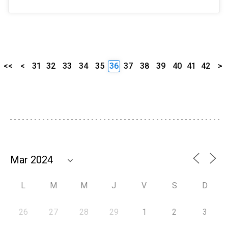
<<
<
31
32
33
34
35
36
37
38
39
40
41
42
>
L
M
M
J
V
S
D
26
27
28
29
1
2
3