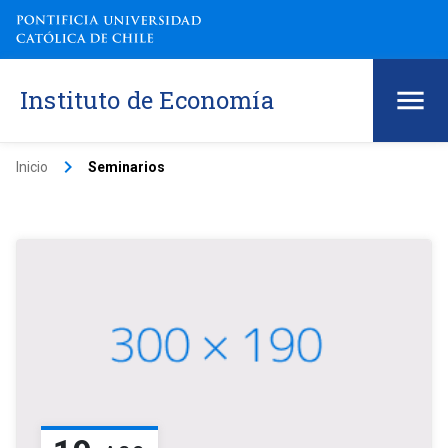
Instituto de Economía
keyboard_arrow_right
Inicio
Seminarios