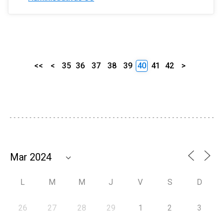
<<
<
35
36
37
38
39
40
41
42
>
L
M
M
J
V
S
D
26
27
28
29
1
2
3