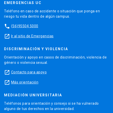
EMERGENCIAS UC
Teléfono en caso de accidente o situación que ponga en
riesgo tu vida dentro de algún campus.
phone
(56)95504 5000
launch
Ir al sitio de Emergencias
DISCRIMINACIÓN Y VIOLENCIA
Orientación y apoyo en casos de discriminación, violencia de
género o violencia sexual.
launch
Contacto para apoyo
launch
Más orientación
MEDIACIÓN UNIVERSITARIA
Teléfonos para orientación y consejo si se ha vulnerado
alguno de tus derechos en la universidad.