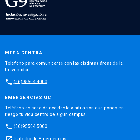
MESA CENTRAL
Teléfono para comunicarse con las distintas áreas de la
Universidad.
phone
(56)95504 4000
EMERGENCIAS UC
Teléfono en caso de accidente o situación que ponga en
riesgo tu vida dentro de algún campus.
phone
(56)95504 5000
launch
Ir al sitio de Emergencias