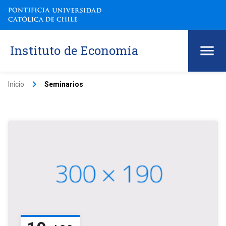
Instituto de Economía
keyboard_arrow_right
Inicio
Seminarios