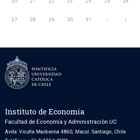
20
21
23
24
25
26
22
27
28
30
31
1
2
29
Instituto de Economía
Facultad de Economía y Administración UC
Avda. Vicuña Mackenna 4860, Macul. Santiago, Chile