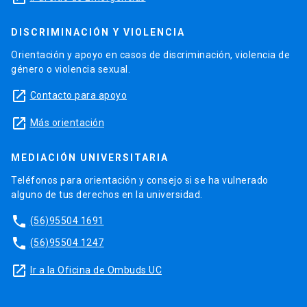
DISCRIMINACIÓN Y VIOLENCIA
Orientación y apoyo en casos de discriminación, violencia de
género o violencia sexual.
launch
Contacto para apoyo
launch
Más orientación
MEDIACIÓN UNIVERSITARIA
Teléfonos para orientación y consejo si se ha vulnerado
alguno de tus derechos en la universidad.
phone
(56)95504 1691
phone
(56)95504 1247
launch
Ir a la Oficina de Ombuds UC