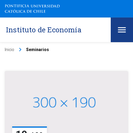
Instituto de Economía
keyboard_arrow_right
Inicio
Seminarios