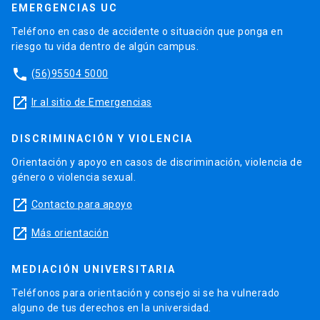
EMERGENCIAS UC
Teléfono en caso de accidente o situación que ponga en
riesgo tu vida dentro de algún campus.
phone
(56)95504 5000
launch
Ir al sitio de Emergencias
DISCRIMINACIÓN Y VIOLENCIA
Orientación y apoyo en casos de discriminación, violencia de
género o violencia sexual.
launch
Contacto para apoyo
launch
Más orientación
MEDIACIÓN UNIVERSITARIA
Teléfonos para orientación y consejo si se ha vulnerado
alguno de tus derechos en la universidad.