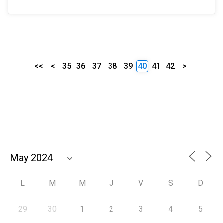
<<
<
35
36
37
38
39
40
41
42
>
L
M
M
J
V
S
D
29
30
1
2
3
4
5