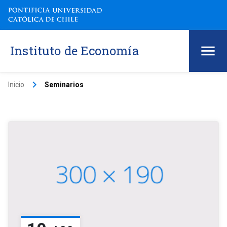
Instituto de Economía
keyboard_arrow_right
Inicio
Seminarios