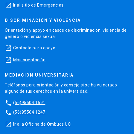
launch
Ir al sitio de Emergencias
DISCRIMINACIÓN Y VIOLENCIA
Orientación y apoyo en casos de discriminación, violencia de
género o violencia sexual.
launch
Contacto para apoyo
launch
Más orientación
MEDIACIÓN UNIVERSITARIA
Teléfonos para orientación y consejo si se ha vulnerado
alguno de tus derechos en la universidad.
phone
(56)95504 1691
phone
(56)95504 1247
launch
Ir a la Oficina de Ombuds UC