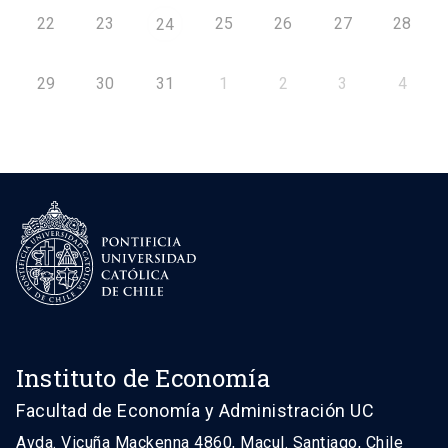
22
23
25
26
27
28
24
29
30
31
1
2
3
4
Instituto de Economía
Facultad de Economía y Administración UC
Avda. Vicuña Mackenna 4860, Macul. Santiago, Chile