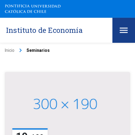
Instituto de Economía
keyboard_arrow_right
Inicio
Seminarios