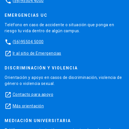
phone
(56)95504 4000
EMERGENCIAS UC
Teléfono en caso de accidente o situación que ponga en
riesgo tu vida dentro de algún campus.
phone
(56)95504 5000
launch
Ir al sitio de Emergencias
DISCRIMINACIÓN Y VIOLENCIA
Orientación y apoyo en casos de discriminación, violencia de
género o violencia sexual.
launch
Contacto para apoyo
launch
Más orientación
MEDIACIÓN UNIVERSITARIA