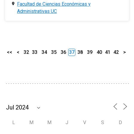
Facultad de Ciencias Económicas y
Administrativas UC
<<
<
32
33
34
35
36
37
38
39
40
41
42
>
L
M
M
J
V
S
D