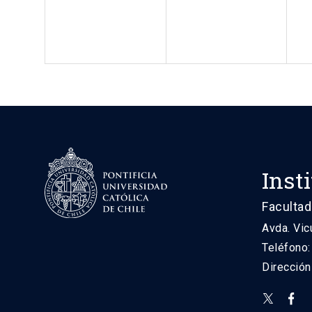
Inst
Facultad
Avda. Vic
Teléfono
Direcció