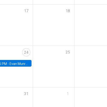
17
18
25
24
5 PM -
Evan Munro, Neyman Visiting Assistant Professor in the Department of Statistics at UC Berkeley
31
1