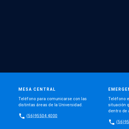
MESA CENTRAL
EMERGE
Teléfono para comunicarse con las
Teléfono e
distintas áreas de la Universidad.
situación 
dentro de
phone
(56)95504 4000
phone
(56)9