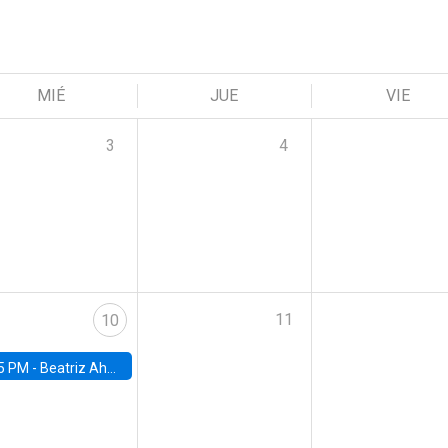
MIÉ
JUE
VIE
3
4
11
10
5 PM -
Beatriz Ahumada, PhD candidate, Universidad de Pittsburgh