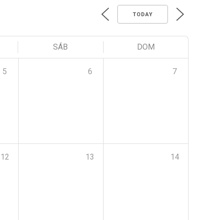
TODAY
SÁB
DOM
5
6
7
12
13
14