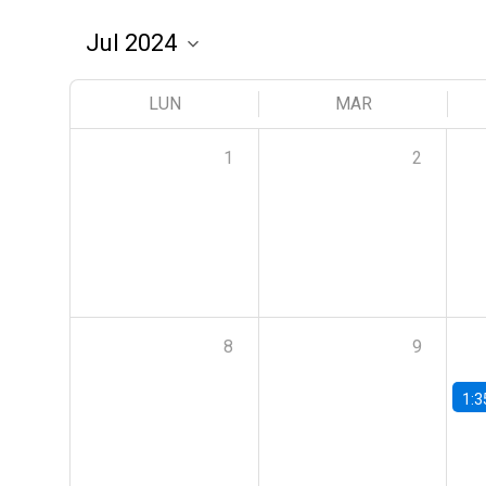
LUN
MAR
1
2
8
9
1:3