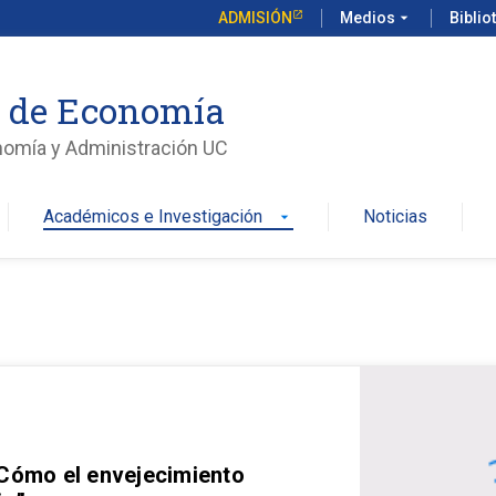
ADMISIÓN
Medios
arrow_drop_down
Biblio
o de Economía
nomía y Administración UC
Académicos e Investigación
Noticias
arrow_drop_down
 Cómo el envejecimiento