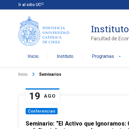
Ir al sitio UC
Institut
Facultad de Eco
Inicio
Instituto
Programas
arrow_drop_down
keyboard_arrow_right
Inicio
Seminarios
19
AGO
Conferencias
Seminario: “El Activo que Ignoramos: