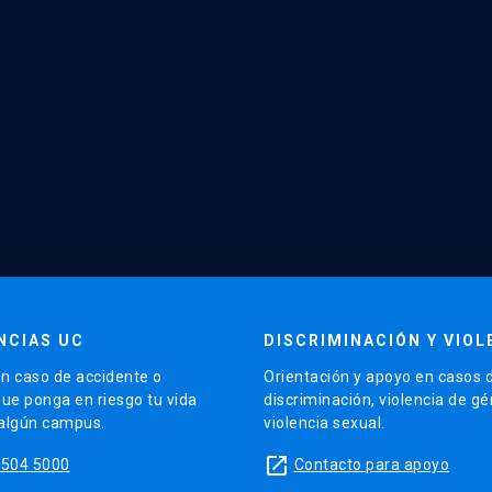
NCIAS UC
DISCRIMINACIÓN Y VIOL
n caso de accidente o
Orientación y apoyo en casos 
que ponga en riesgo tu vida
discriminación, violencia de g
 algún campus.
violencia sexual.
launch
5504 5000
Contacto para apoyo