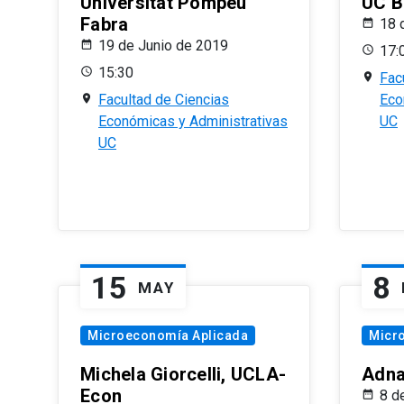
Universitat Pompeu
UC B
Fabra
18 
19 de Junio de 2019
17:
15:30
Fac
Facultad de Ciencias
Eco
Económicas y Administrativas
UC
UC
15
8
MAY
Microeconomía Aplicada
Micr
Michela Giorcelli, UCLA-
Adna
Econ
8 d