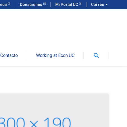
teca
Donaciones
Mi Portal UC
Correo
arrow_drop_down
search
Contacto
Working at Econ UC