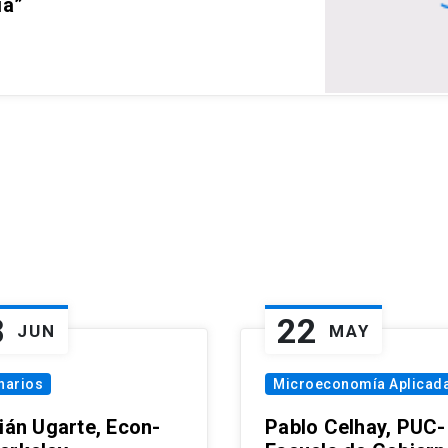
ia”
8
22
JUN
MAY
narios
Microeconomía Aplicad
tián Ugarte, Econ-
Pablo Celhay, PUC-