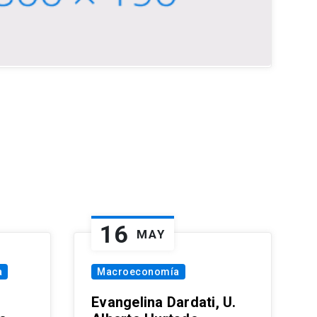
16
MAY
a
Macroeconomía
Evangelina Dardati, U.