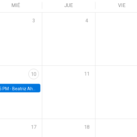
MIÉ
JUE
VIE
3
4
11
10
5 PM -
Beatriz Ahumada, PhD candidate, Universidad de Pittsburgh
17
18