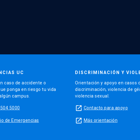
NCIAS UC
DISCRIMINACIÓN Y VIOL
n caso de accidente o
Orientación y apoyo en casos 
que ponga en riesgo tu vida
discriminación, violencia de g
 algún campus.
violencia sexual.
launch
5504 5000
Contacto para apoyo
launch
sitio de Emergencias
Más orientación