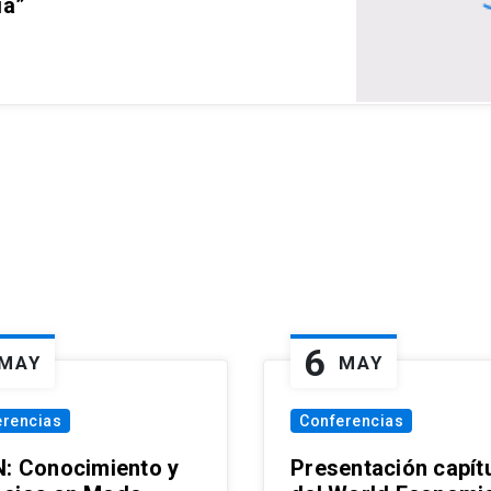
ia”
6
MAY
MAY
erencias
Conferencias
N: Conocimiento y
Presentación capít