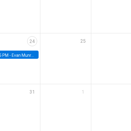
25
24
5 PM -
Evan Munro, Neyman Visiting Assistant Professor in the Department of Statistics at UC Berkeley
31
1