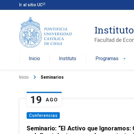
Ir al sitio UC
Institut
Facultad de Eco
Inicio
Instituto
Programas
arrow_drop_down
keyboard_arrow_right
Inicio
Seminarios
19
AGO
Conferencias
Seminario: “El Activo que Ignoramos: