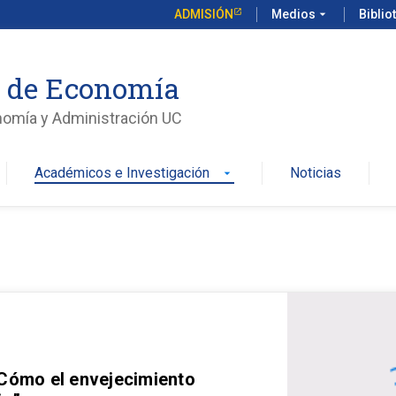
ADMISIÓN
Medios
arrow_drop_down
Biblio
o de Economía
nomía y Administración UC
Académicos e Investigación
Noticias
arrow_drop_down
 Cómo el envejecimiento