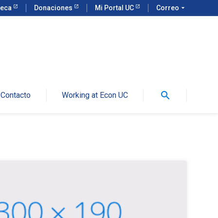
teca
Donaciones
Mi Portal UC
Correo
arrow_drop_down
search
Contacto
Working at Econ UC