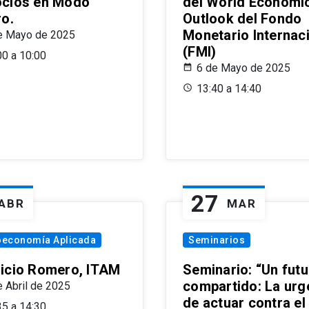
cios en Modo
del World Economi
ro.
Outlook del Fondo
Monetario Internac
e Mayo de 2025
(FMI)
00 a 10:00
6 de Mayo de 2025
13:40 a 14:40
27
ABR
MAR
oeconomía Aplicada
Seminarios
icio Romero, ITAM
Seminario: “Un futu
compartido: La urg
e Abril de 2025
de actuar contra el
35 a 14:30