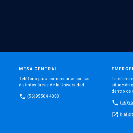
MESA CENTRAL
EMERGE
Teléfono para comunicarse con las
Teléfono e
distintas áreas de la Universidad.
situación 
dentro de
phone
(56)95504 4000
phone
(56)9
launch
Ir al 