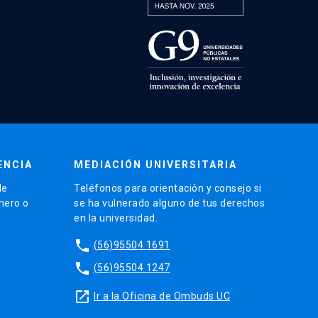
ENCIA
MEDIACIÓN UNIVERSITARIA
de
Teléfonos para orientación y consejo si
énero o
se ha vulnerado alguno de tus derechos
en la universidad.
phone
(56)95504 1691
phone
(56)95504 1247
launch
Ir a la Oficina de Ombuds UC