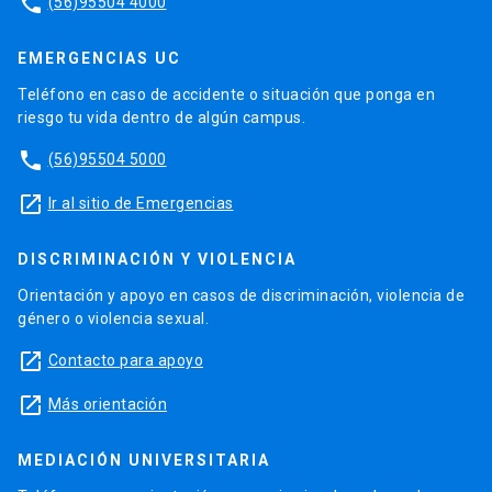
phone
(56)95504 4000
EMERGENCIAS UC
Teléfono en caso de accidente o situación que ponga en
riesgo tu vida dentro de algún campus.
phone
(56)95504 5000
launch
Ir al sitio de Emergencias
DISCRIMINACIÓN Y VIOLENCIA
Orientación y apoyo en casos de discriminación, violencia de
género o violencia sexual.
launch
Contacto para apoyo
launch
Más orientación
MEDIACIÓN UNIVERSITARIA