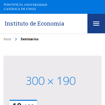
Instituto de Economía
keyboard_arrow_right
Inicio
Seminarios