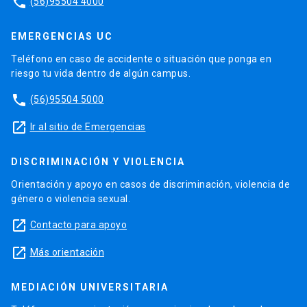
phone
(56)95504 4000
EMERGENCIAS UC
Teléfono en caso de accidente o situación que ponga en
riesgo tu vida dentro de algún campus.
phone
(56)95504 5000
launch
Ir al sitio de Emergencias
DISCRIMINACIÓN Y VIOLENCIA
Orientación y apoyo en casos de discriminación, violencia de
género o violencia sexual.
launch
Contacto para apoyo
launch
Más orientación
MEDIACIÓN UNIVERSITARIA