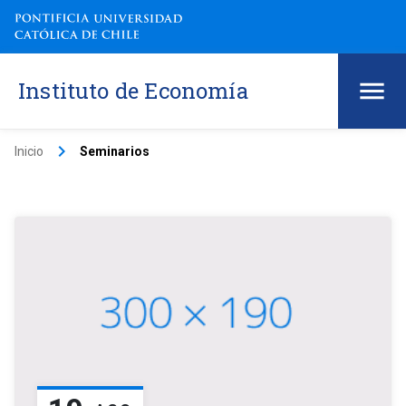
Instituto de Economía
keyboard_arrow_right
Inicio
Seminarios