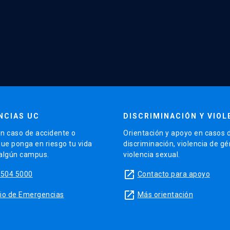
NCIAS UC
DISCRIMINACIÓN Y VIOL
n caso de accidente o
Orientación y apoyo en casos 
que ponga en riesgo tu vida
discriminación, violencia de g
 algún campus.
violencia sexual.
launch
5504 5000
Contacto para apoyo
launch
sitio de Emergencias
Más orientación