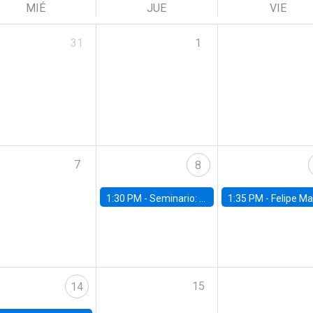
MIÉ
JUE
VIE
31
1
7
8
1:30 PM -
Seminario: “Recuperando la humanidad para progresar en la era de la IA»
1:35 PM -
Felipe Martínez, alumno Doctorado en Ec
15
14