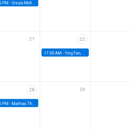
5 PM -
Ursula Mello, Insper - Institute of Education and Research
21
22
11:00 AM -
Ying Fan, University of Michigan
29
28
5 PM -
Mathias Thoenig, University of Lausanne