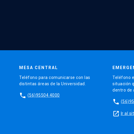
MESA CENTRAL
EMERGE
Teléfono para comunicarse con las
Teléfono e
distintas áreas de la Universidad.
situación 
dentro de
phone
(56)95504 4000
phone
(56)9
launch
Ir al 