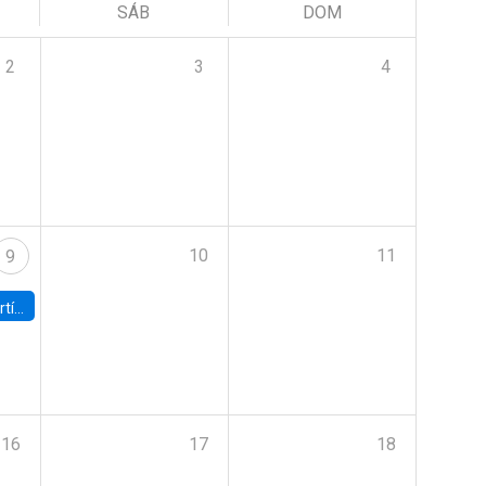
SÁB
DOM
2
3
4
10
11
9
onomía UC
16
17
18