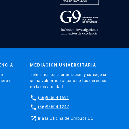
ENCIA
MEDIACIÓN UNIVERSITARIA
de
Teléfonos para orientación y consejo si
énero o
se ha vulnerado alguno de tus derechos
en la universidad.
phone
(56)95504 1691
phone
(56)95504 1247
launch
Ir a la Oficina de Ombuds UC