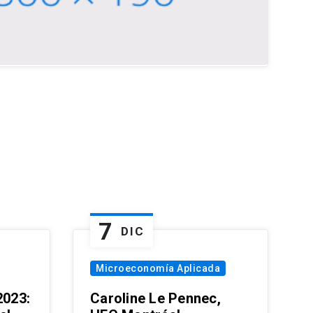
7
DIC
Microeconomía Aplicada
023:
Caroline Le Pennec,