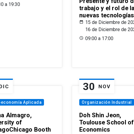
Presente y futuro d
30 a 19:30
trabajo y el rol de l
nuevas tecnología
15 de Diciembre de 20
16 de Diciembre de 20
09:00 a 17:00
30
DIC
NOV
oeconomía Aplicada
Organización Industrial
na Almagro,
Doh Shin Jeon,
rsity of
Toulouse School of
agoChicago Booth
Economics