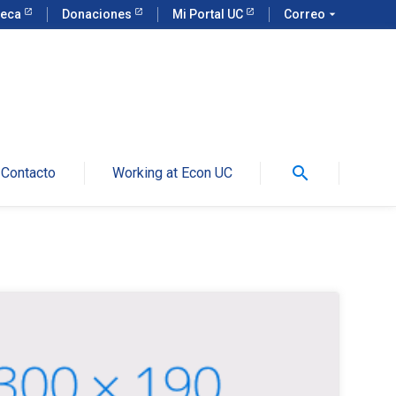
teca
Donaciones
Mi Portal UC
Correo
arrow_drop_down
search
Contacto
Working at Econ UC