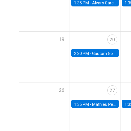
1:35 PM -
Alvaro Garcia-Marin, Universidad de Los Andes
1:3
19
20
2:30 PM -
Gautam Gowrisankaran, Columbia University
26
27
1:35 PM -
Mathieu Pedemonte, IDB
1:3