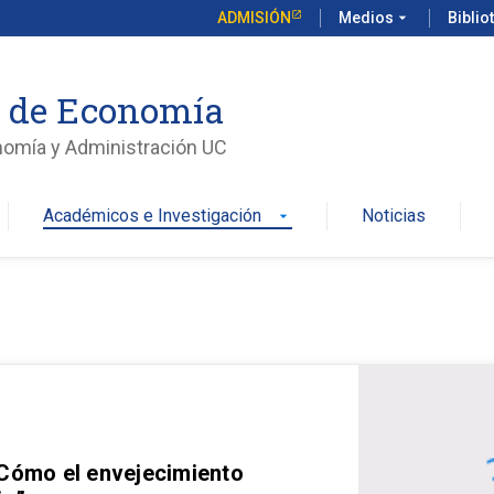
ADMISIÓN
Medios
arrow_drop_down
Biblio
o de Economía
nomía y Administración UC
Académicos e Investigación
Noticias
arrow_drop_down
 Cómo el envejecimiento