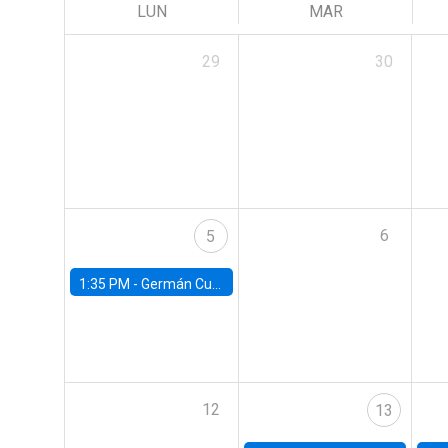
LUN
MAR
29
30
6
5
1:35 PM -
Germán Cubas, University of Houston
12
13