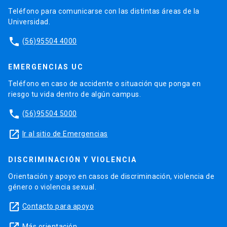
Teléfono para comunicarse con las distintas áreas de la
Universidad.
phone
(56)95504 4000
EMERGENCIAS UC
Teléfono en caso de accidente o situación que ponga en
riesgo tu vida dentro de algún campus.
phone
(56)95504 5000
launch
Ir al sitio de Emergencias
DISCRIMINACIÓN Y VIOLENCIA
Orientación y apoyo en casos de discriminación, violencia de
género o violencia sexual.
launch
Contacto para apoyo
Más orientación