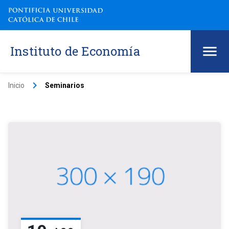
Instituto de Economía
keyboard_arrow_right
Inicio
Seminarios