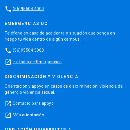
phone
(56)95504 4000
EMERGENCIAS UC
Teléfono en caso de accidente o situación que ponga en
riesgo tu vida dentro de algún campus.
phone
(56)95504 5000
launch
Ir al sitio de Emergencias
DISCRIMINACIÓN Y VIOLENCIA
Orientación y apoyo en casos de discriminación, violencia de
género o violencia sexual.
launch
Contacto para apoyo
launch
Más orientación
MEDIACIÓN UNIVERSITARIA