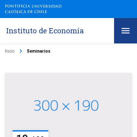
Instituto de Economía
keyboard_arrow_right
Inicio
Seminarios