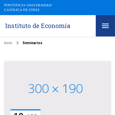
Instituto de Economía
keyboard_arrow_right
Inicio
Seminarios