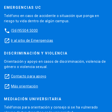
EMERGENCIAS UC
Teléfono en caso de accidente o situación que ponga en
riesgo tu vida dentro de algún campus.
phone
(56)95504 5000
launch
Ir al sitio de Emergencias
DISCRIMINACIÓN Y VIOLENCIA
Orientación y apoyo en casos de discriminación, violencia de
género o violencia sexual.
launch
Contacto para apoyo
launch
Más orientación
MEDIACIÓN UNIVERSITARIA
Teléfonos para orientación y consejo si se ha vulnerado