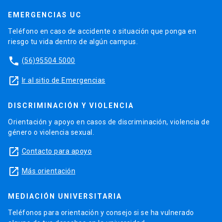
EMERGENCIAS UC
Teléfono en caso de accidente o situación que ponga en
riesgo tu vida dentro de algún campus.
phone
(56)95504 5000
launch
Ir al sitio de Emergencias
DISCRIMINACIÓN Y VIOLENCIA
Orientación y apoyo en casos de discriminación, violencia de
género o violencia sexual.
launch
Contacto para apoyo
launch
Más orientación
MEDIACIÓN UNIVERSITARIA
Teléfonos para orientación y consejo si se ha vulnerado