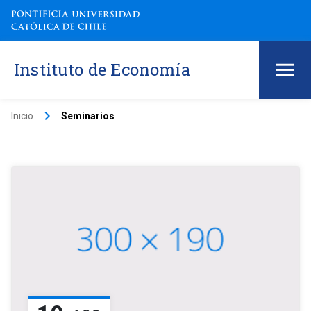
Instituto de Economía
keyboard_arrow_right
Inicio
Seminarios