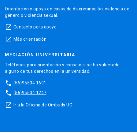
Orientación y apoyo en casos de discriminación, violencia de
género o violencia sexual.
launch
Contacto para apoyo
launch
Más orientación
MEDIACIÓN UNIVERSITARIA
Teléfonos para orientación y consejo si se ha vulnerado
alguno de tus derechos en la universidad.
phone
(56)95504 1691
phone
(56)95504 1247
launch
Ir a la Oficina de Ombuds UC