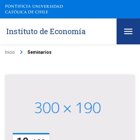
Instituto de Economía
keyboard_arrow_right
Inicio
Seminarios