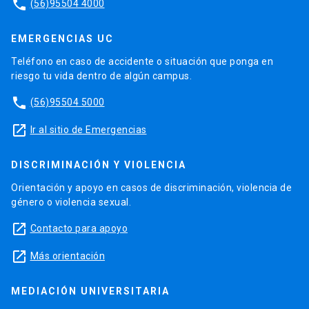
phone
(56)95504 4000
EMERGENCIAS UC
Teléfono en caso de accidente o situación que ponga en
riesgo tu vida dentro de algún campus.
phone
(56)95504 5000
launch
Ir al sitio de Emergencias
DISCRIMINACIÓN Y VIOLENCIA
Orientación y apoyo en casos de discriminación, violencia de
género o violencia sexual.
launch
Contacto para apoyo
launch
Más orientación
MEDIACIÓN UNIVERSITARIA