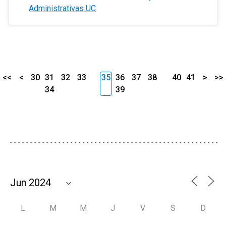
Administrativas UC
<<
<
30
31
32
33
35
36
37
38
40
41
>
>>
34
39
L
M
M
J
V
S
D