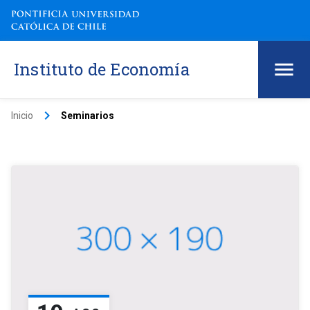
Instituto de Economía
keyboard_arrow_right
Inicio
Seminarios