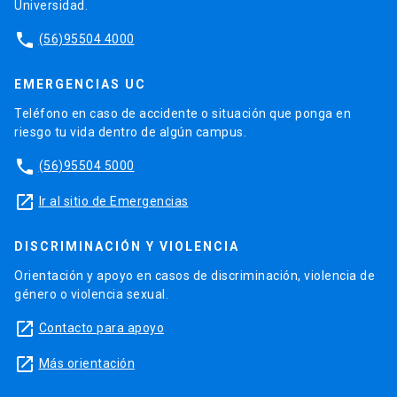
Universidad.
phone
(56)95504 4000
EMERGENCIAS UC
Teléfono en caso de accidente o situación que ponga en
riesgo tu vida dentro de algún campus.
phone
(56)95504 5000
launch
Ir al sitio de Emergencias
DISCRIMINACIÓN Y VIOLENCIA
Orientación y apoyo en casos de discriminación, violencia de
género o violencia sexual.
launch
Contacto para apoyo
launch
Más orientación