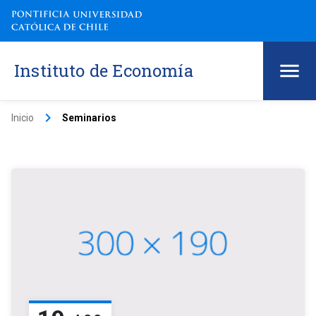
Instituto de Economía
keyboard_arrow_right
Inicio
Seminarios